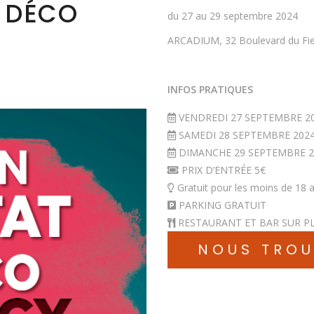
T DÉCO
du 27 au 29 septembre 2024
ARCADIUM, 32 Boulevard du Fi
INFOS PRATIQUES
VENDREDI 27 SEPTEMBRE 202
SAMEDI 28 SEPTEMBRE 2024 
DIMANCHE 29 SEPTEMBRE 20
PRIX D’ENTRÉE 5€
Gratuit pour les moins de 18 
PARKING GRATUIT
RESTAURANT ET BAR SUR P
NOUS TRO