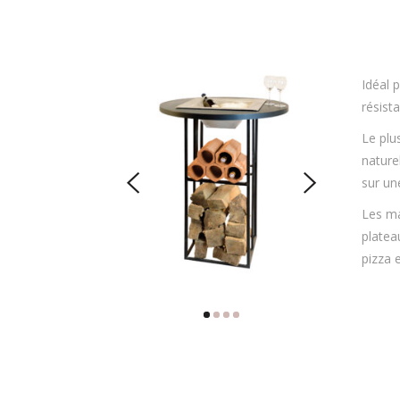
Idéal 
résista
Le plu
nature
sur un
Les ma
platea
pizza 