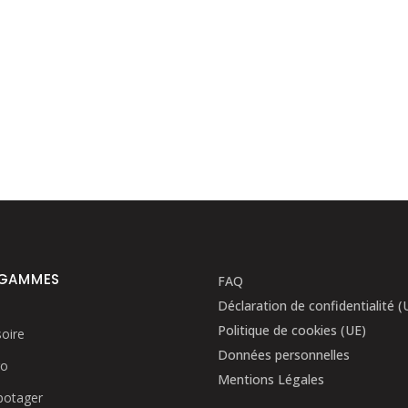
 GAMMES
FAQ
Déclaration de confidentialité (
Politique de cookies (UE)
oire
Données personnelles
ro
Mentions Légales
potager