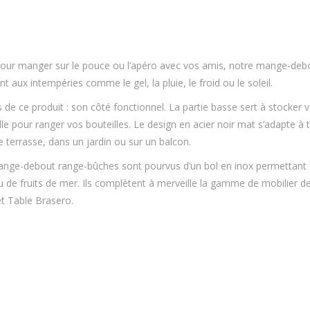
pour manger sur le pouce ou l’apéro avec vos amis, notre mange-debo
nt aux intempéries comme le gel, la pluie, le froid ou le soleil.
s de ce produit : son côté fonctionnel. La partie basse sert à stocker v
lle pour ranger vos bouteilles. Le design en acier noir mat s’adapte à
e terrasse, dans un jardin ou sur un balcon.
nge-debout range-bûches sont pourvus d’un bol en inox permettant de 
u de fruits de mer. Ils complètent à merveille la gamme de mobilier d
et Table Brasero.